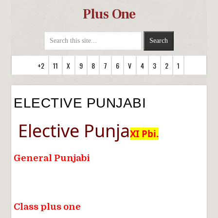
Plus One
+2
11
X
9
8
7
6
V
4
3
2
1
ELECTIVE PUNJABI
Elective Punja
XI Pbi.
General Punjabi
Class plus one