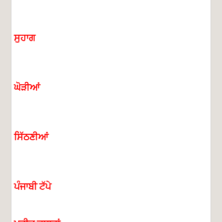
ਸੁਹਾਗ
ਘੋੜੀਆਂ
ਸਿੱਠਣੀਆਂ
ਪੰਜਾਬੀ
ਟੱਪੇ